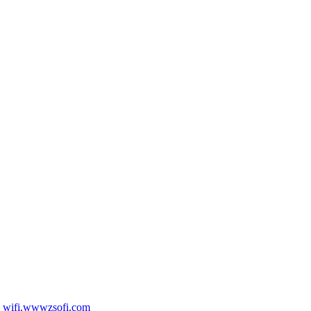
I
wifi.wwwzsofi.com