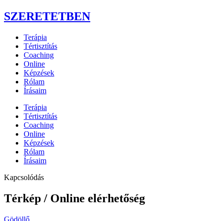
SZERETETBEN
Terápia
Tértisztítás
Coaching
Online
Képzések
Rólam
Írásaim
Terápia
Tértisztítás
Coaching
Online
Képzések
Rólam
Írásaim
Kapcsolódás
Térkép / Online elérhetőség
Gödöllő