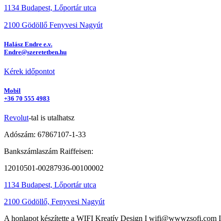
1134 Budapest, Lőportár utca
2100 Gödöllő Fenyvesi Nagyút
Halász Endre e.v.
Endre@szeretetben.hu
Kérek időpontot
Mobil
+36 70 555 4983
Revolut
-tal is utalhatsz
Adószám: 67867107-1-33
Bankszámlaszám Raiffeisen:
12010501-00287936-00100002
1134 Budapest, Lőportár utca
2100 Gödöllő, Fenyvesi Nagyút
A honlapot készítette a WIFI Kreatív Design I wifi@wwwzsofi.com 