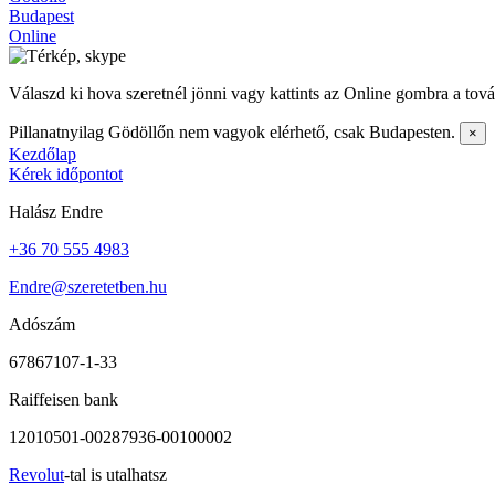
Budapest
Online
Válaszd ki hova szeretnél jönni vagy kattints az Online gombra a tov
Pillanatnyilag
Gödöllőn nem vagyok elérhető, csak Budapesten.
×
Kezdőlap
Kérek időpontot
Halász Endre
+36 70 555 4983
Endre@szeretetben.hu
Adószám
67867107-1-33
Raiffeisen bank
12010501-00287936-00100002
Revolut
-tal is utalhatsz