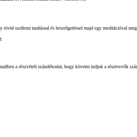
egy rövid szellemi tanítással és beszélgetéssel majd egy meditációval 
d:
mailben a részvételi szándékodat, hogy követni tudjuk a résztvevők sz