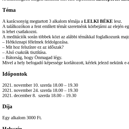
Téma
A karácsonyig megtartott 3 alkalom témája a
LELKI BÉKE
lesz.
A találkozókon a fent említett témát szeretnénk körbejárni az elején 
is lehet csatlakozni.
A meditációk során többek közt az alábbi témákkal foglalkozunk maj
– Hétköznapi félelmek feldolgozása.
– Mit hoz felszínre ez az időszak?
– Alsó csakrák tisztítása.
– Bátorság, hogy Önmagad légy.
Mivel a hely befogadó képessége korlátozott, kérlek jelezd nekünk e-
Időpontok
2021. november 10. szerda 18.00 – 19.30
2021. november 24. szerda 18.00 – 19.30
2021. december 8. szerda 18.00 – 19.30
Díja
Egy alkalom 3000 Ft.
Helyszín