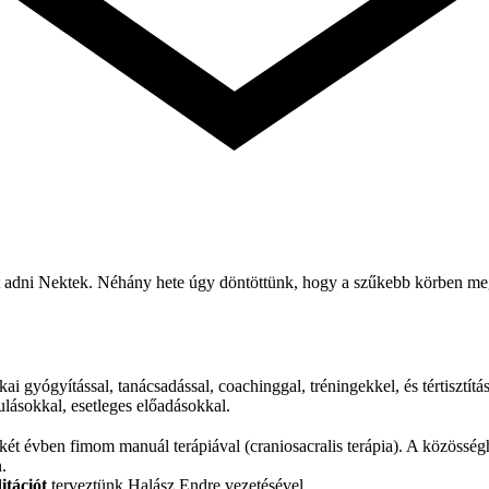
t adni Nektek. Néhány hete úgy döntöttünk, hogy a szűkebb körben megél
gyógyítással, tanácsadással, coachinggal, tréningekkel, és tértisztítássa
ulásokkal, esetleges előadásokkal.
t évben fimom manuál terápiával (craniosacralis terápia). A közösséghez
.
itációt
terveztünk Halász Endre vezetésével.