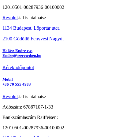
12010501-00287936-00100002
Revolut
-tal is utalhatsz
1134 Budapest, Lőportár utca
2100 Gödöllő Fenyvesi Nagyút
Halász Endre e.v.
Endre@szeretetben.hu
Kérek időpontot
Mobil
+36 70 555 4983
Revolut
-tal is utalhatsz
Adószám: 67867107-1-33
Bankszámlaszám Raiffeisen:
12010501-00287936-00100002