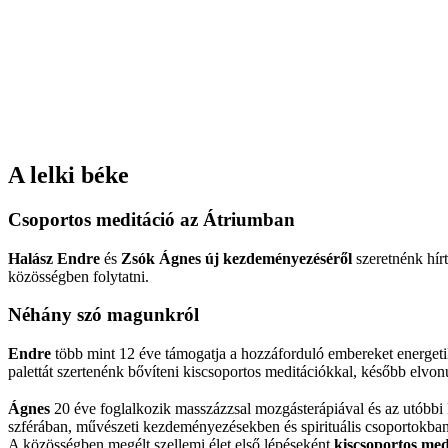
A lelki béke
Csoportos meditáció az Átriumban
Halász Endre
és
Zsók Ágnes új kezdeményezéséről
szeretnénk hír
közösségben folytatni.
Néhány szó magunkról
Endre
több mint 12 éve támogatja a hozzáforduló embereket energetikai 
palettát szertenénk bővíteni kiscsoportos meditációkkal, később elvon
Ágnes
20 éve foglalkozik masszázzsal mozgásterápiával és az utóbbi ké
szférában, művészeti kezdeményezésekben és spirituális csoportokban
A közösségben megélt szellemi élet első lépéseként
kiscsoportos med