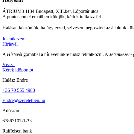
ÁTRIUM3 1134 Budapest, XIII.ker. Lőportár utca
A pontos címet emailben küldjük, kérlek iratkozz fel.
Hálásan köszönjük, ha úgy érzed, szívesen megosztod az általunk küld
Jelentkezem
Hírlevél
A
Hírlevél
gombbal a hírlevelünkre tudsz feliratkozni, A
Jelentkezem
g
Vissza
Kérek időpontot
Halász Endre
+36 70 555 4983
Endre@szeretetben.hu
Adószám
67867107-1-33
Raiffeisen bank