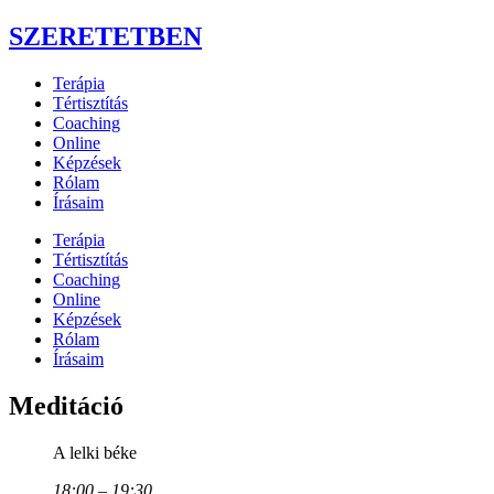
SZERETETBEN
Terápia
Tértisztítás
Coaching
Online
Képzések
Rólam
Írásaim
Terápia
Tértisztítás
Coaching
Online
Képzések
Rólam
Írásaim
M
e
d
i
t
á
c
i
ó
A lelki béke
18:00 – 19:30