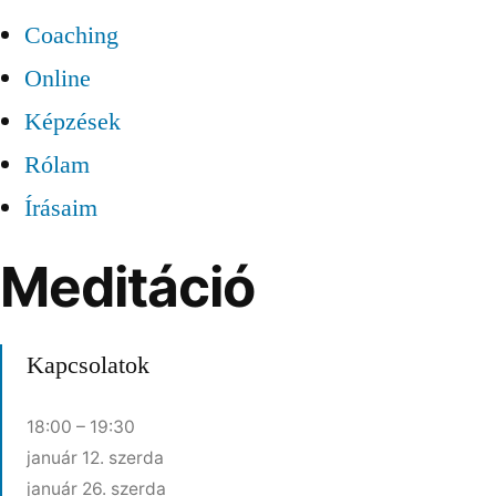
Coaching
Online
Képzések
Rólam
Írásaim
M
e
d
i
t
á
c
i
ó
Kapcsolatok
18:00 – 19:30
január 12. szerda
január 26. szerda